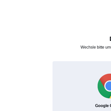
Wechsle bitte um
Google