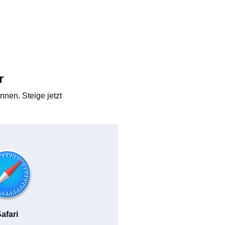
r
nen. Steige jetzt
afari