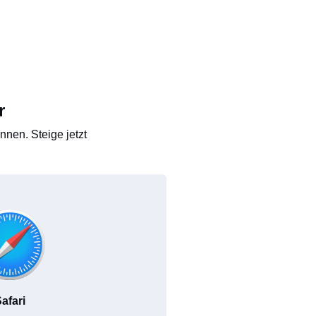
r
nen. Steige jetzt
afari