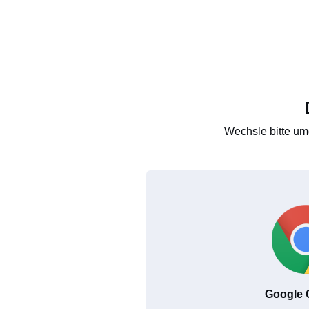
Wechsle bitte um
Google