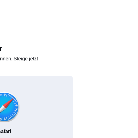
r
nen. Steige jetzt
afari