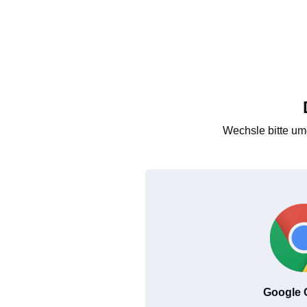
Wechsle bitte um
Google