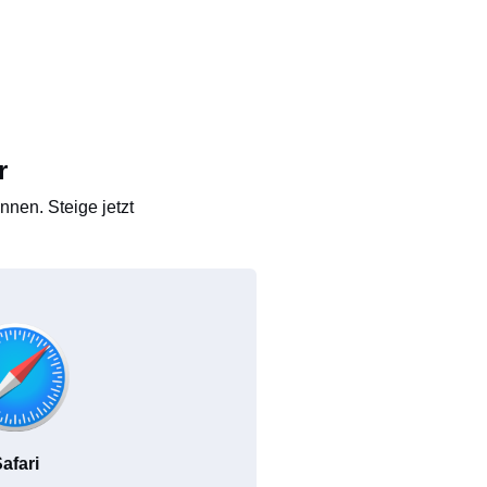
r
nen. Steige jetzt
afari