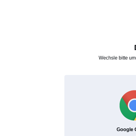
Wechsle bitte um
Google