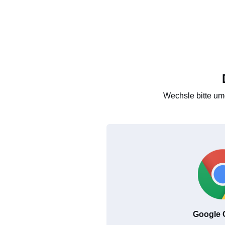
Wechsle bitte um
Google