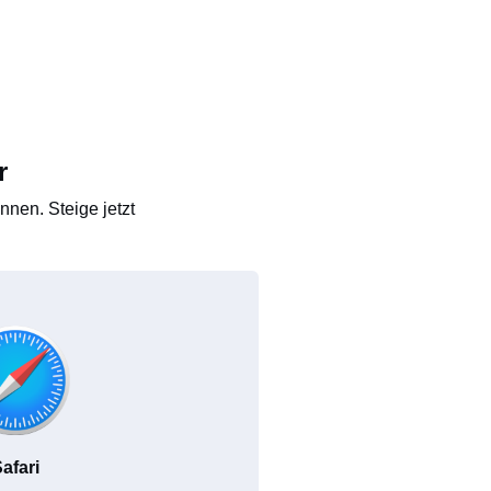
r
nen. Steige jetzt
afari