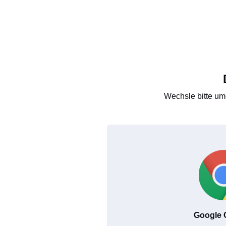
Wechsle bitte um
Google