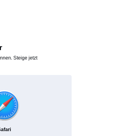
r
nen. Steige jetzt
afari