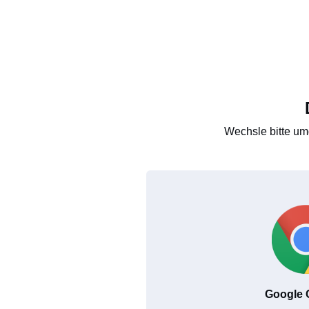
Wechsle bitte um
Google