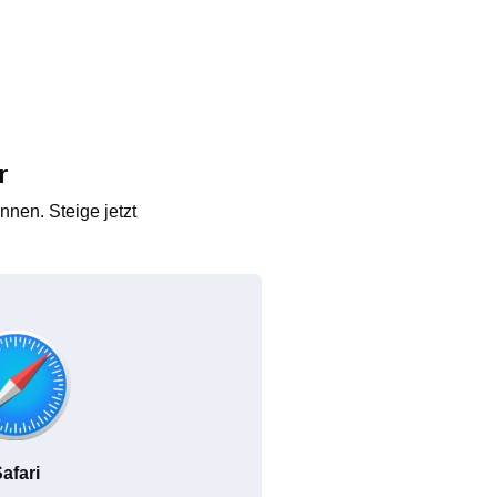
r
nen. Steige jetzt
afari