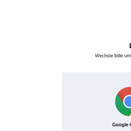
Wechsle bitte um
Google