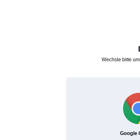
Wechsle bitte um
Google