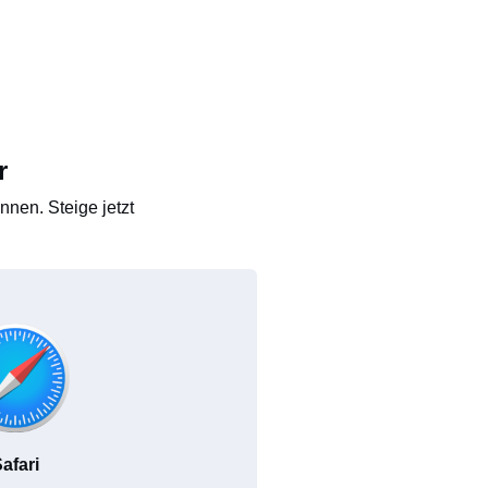
r
nen. Steige jetzt
afari