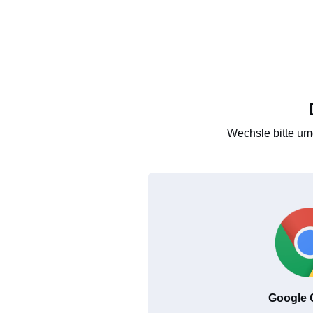
Wechsle bitte um
Google