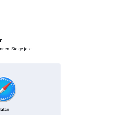
r
nen. Steige jetzt
afari