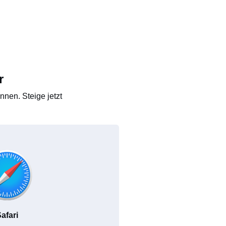
r
nen. Steige jetzt
afari