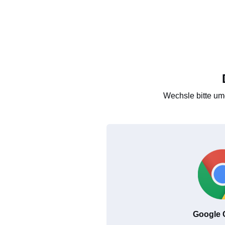
Wechsle bitte um
Google