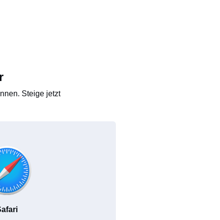
r
nen. Steige jetzt
afari