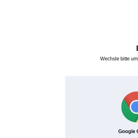
Wechsle bitte um
Google