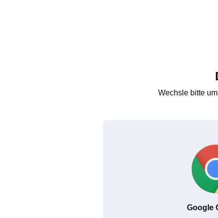
Wechsle bitte um
Google