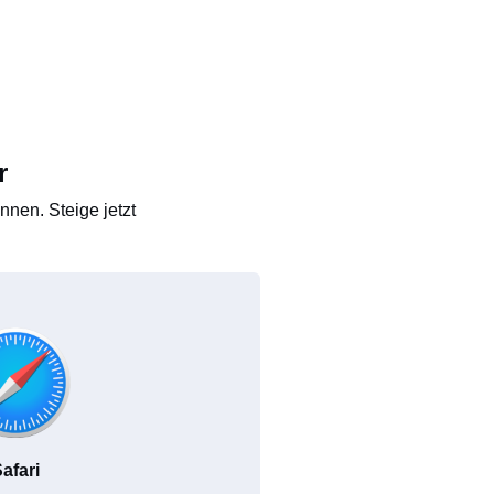
r
nen. Steige jetzt
afari