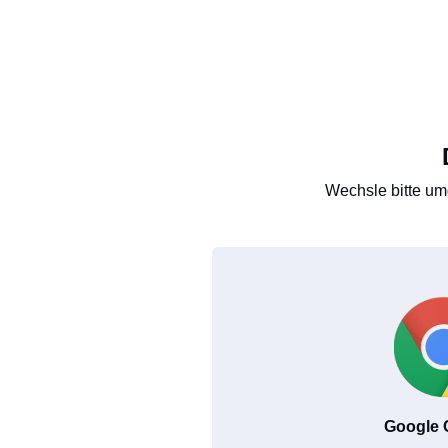
Wechsle bitte um
Google