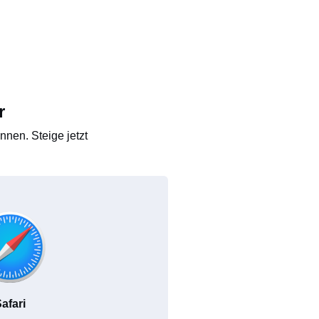
r
nen. Steige jetzt
afari