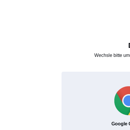
Wechsle bitte um
Google