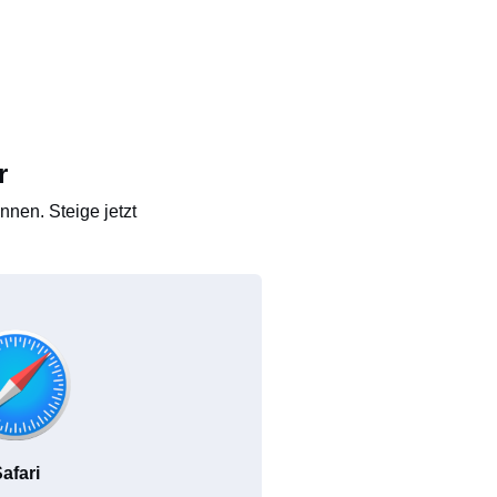
r
nen. Steige jetzt
afari