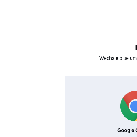
Wechsle bitte um
Google