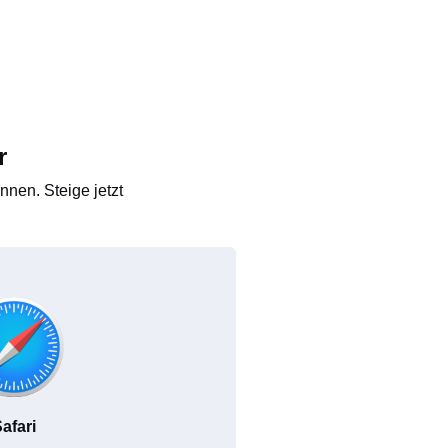
r
nen. Steige jetzt
afari