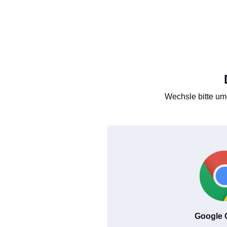
Wechsle bitte um
Google