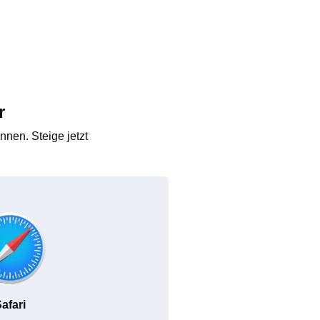
r
nen. Steige jetzt
afari