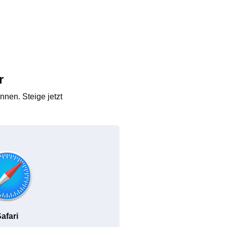
r
nen. Steige jetzt
afari