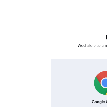
Wechsle bitte um
Google