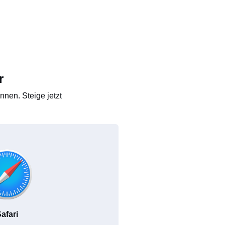
r
nen. Steige jetzt
afari