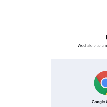
Wechsle bitte um
Google