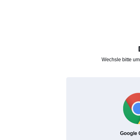
Wechsle bitte um
Google