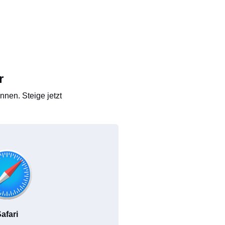
r
nen. Steige jetzt
afari