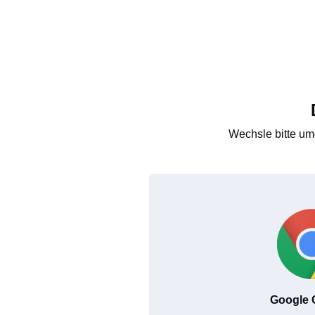
Wechsle bitte um
Google