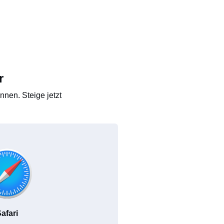
r
nen. Steige jetzt
afari