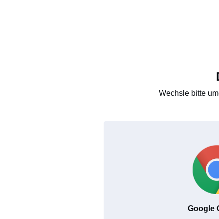
Wechsle bitte um
Google