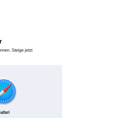
r
nen. Steige jetzt
afari