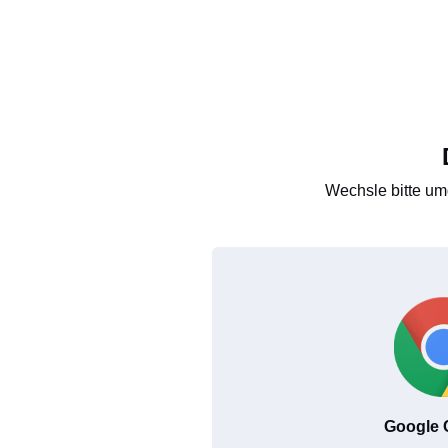
Wechsle bitte um
Google