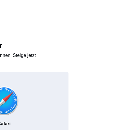
r
nen. Steige jetzt
afari