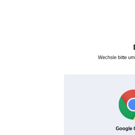
Wechsle bitte um
Google