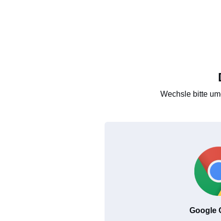
Wechsle bitte um
Google