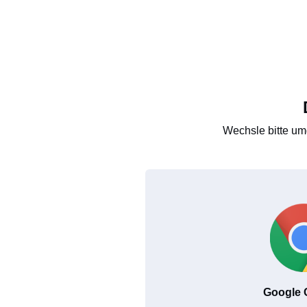
Wechsle bitte um
Google