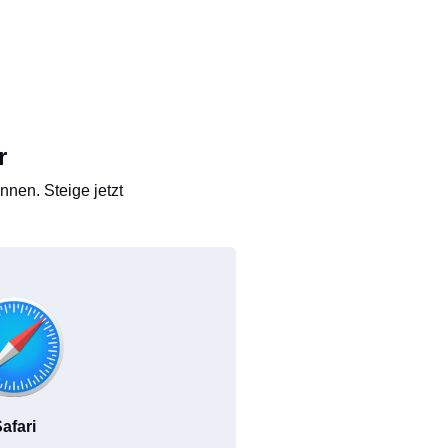
r
nen. Steige jetzt
afari