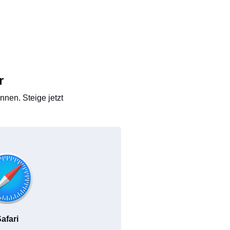
r
nen. Steige jetzt
afari