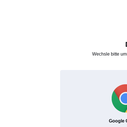
Wechsle bitte um
Google