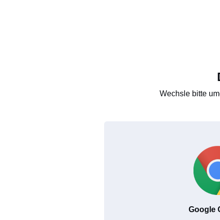
Wechsle bitte um
Google