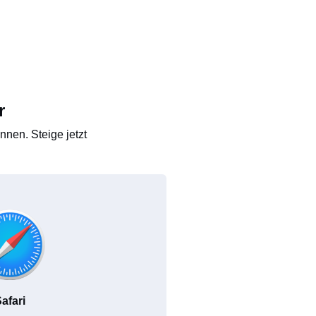
r
nen. Steige jetzt
afari