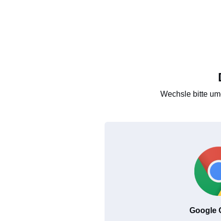
Wechsle bitte um
Google