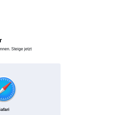
r
nen. Steige jetzt
afari