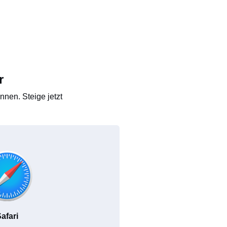
r
nen. Steige jetzt
afari