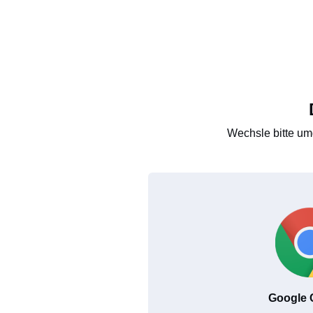
Wechsle bitte um
Google