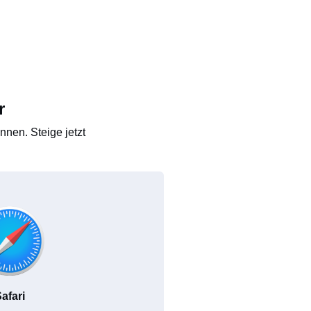
r
nen. Steige jetzt
afari