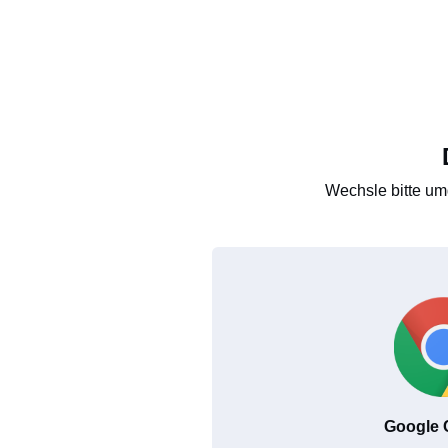
Wechsle bitte um
Google