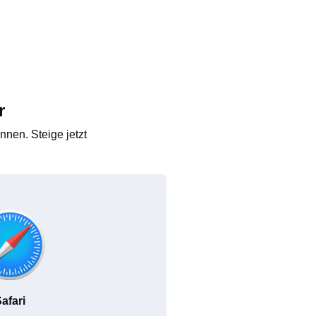
r
nen. Steige jetzt
afari