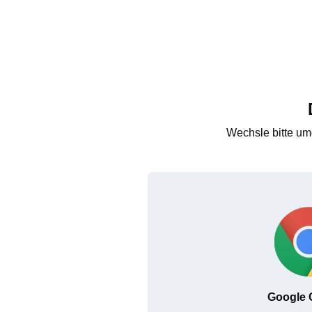
Wechsle bitte um
Google