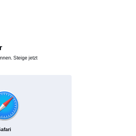
r
nen. Steige jetzt
afari