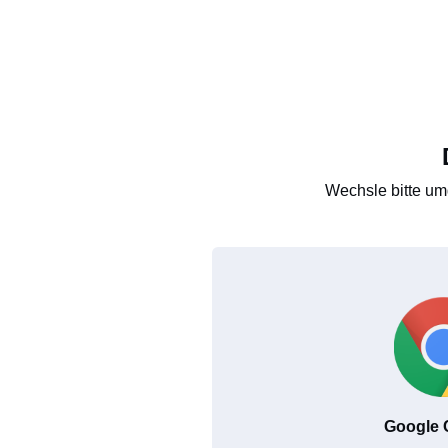
Wechsle bitte um
Google