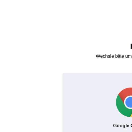
Wechsle bitte um
Google