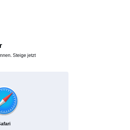
r
nen. Steige jetzt
afari