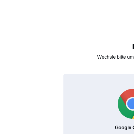
Wechsle bitte um
Google