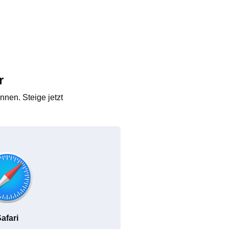
r
nen. Steige jetzt
afari