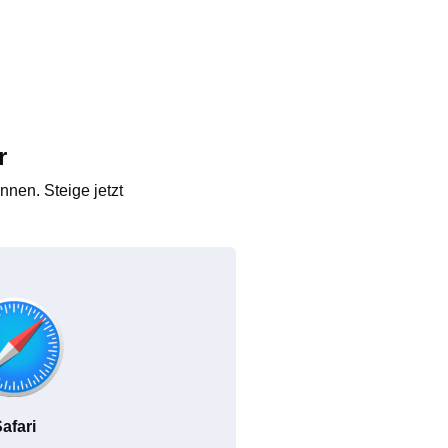
r
nen. Steige jetzt
afari