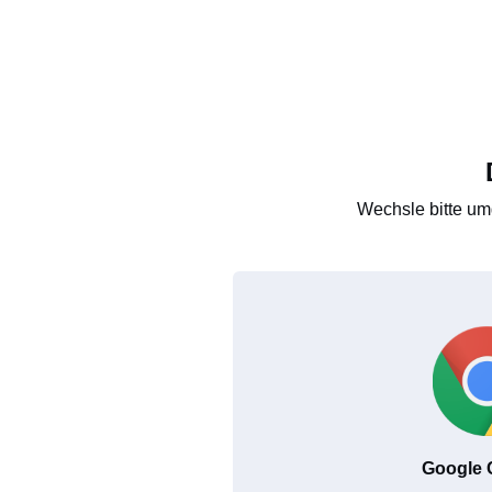
Wechsle bitte um
Google