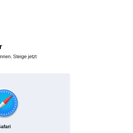
r
nen. Steige jetzt
afari