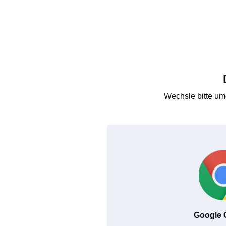
Wechsle bitte um
Google