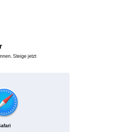
r
nen. Steige jetzt
afari