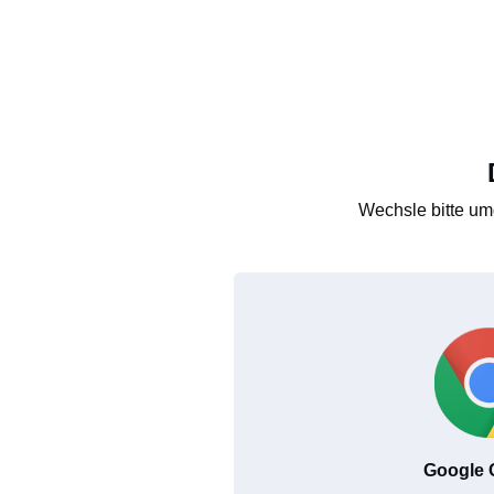
Wechsle bitte um
Google