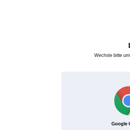
Wechsle bitte um
Google