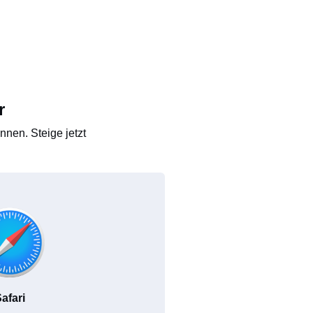
r
nen. Steige jetzt
afari