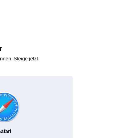
r
nen. Steige jetzt
afari