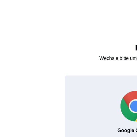
Wechsle bitte um
Google