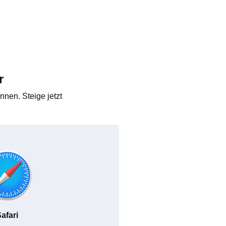
r
nen. Steige jetzt
afari