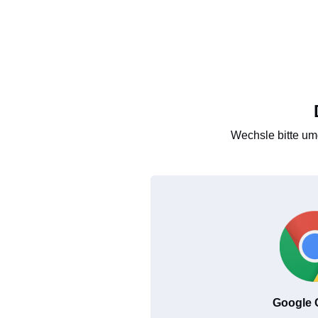
Wechsle bitte um
Google