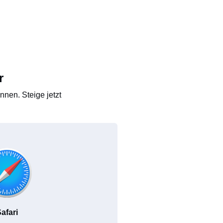
r
nen. Steige jetzt
afari