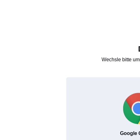
Wechsle bitte um
Google