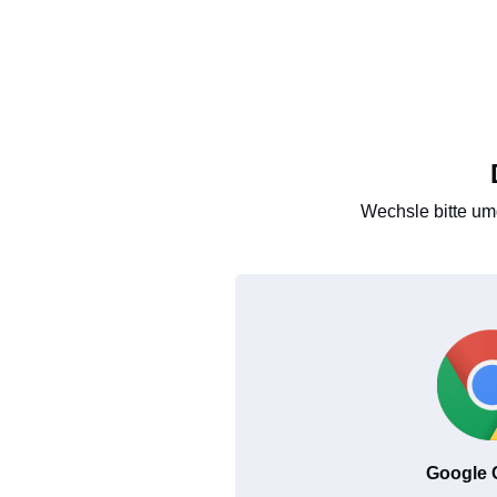
Wechsle bitte um
Google