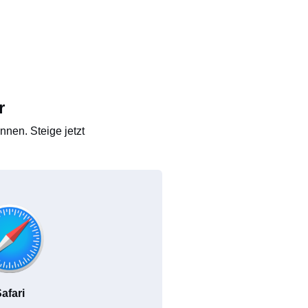
r
nen. Steige jetzt
afari