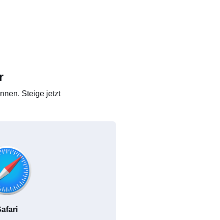
r
nen. Steige jetzt
afari