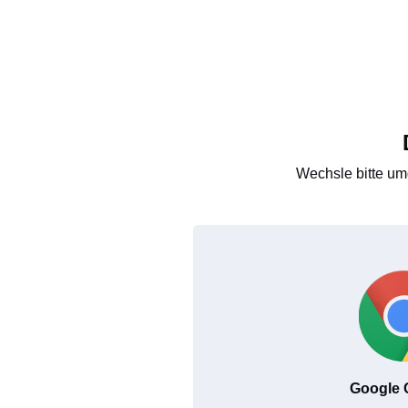
Wechsle bitte um
Google