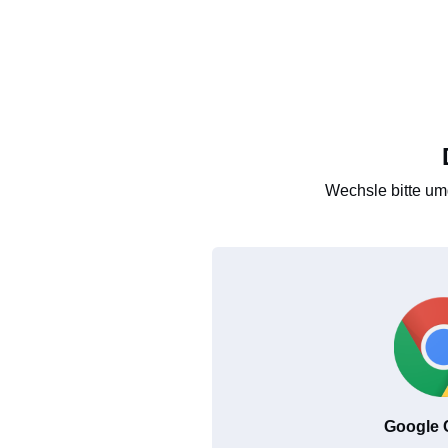
Wechsle bitte um
Google