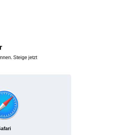
r
nen. Steige jetzt
afari