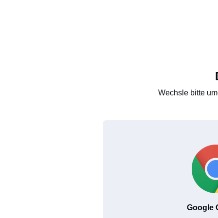
Wechsle bitte um
Google