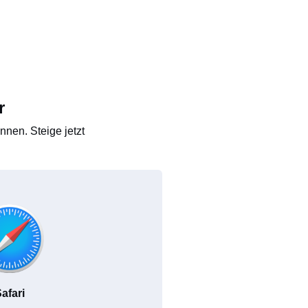
r
nen. Steige jetzt
afari