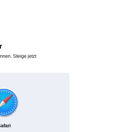
r
nen. Steige jetzt
afari