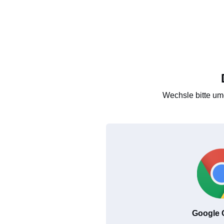
Wechsle bitte um
Google