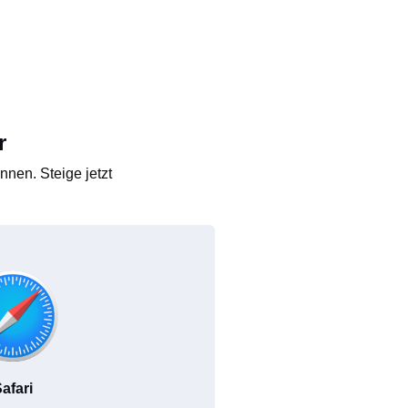
r
nen. Steige jetzt
afari