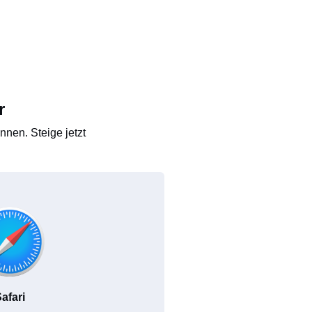
r
nen. Steige jetzt
afari