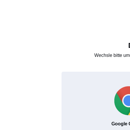
Wechsle bitte um
Google