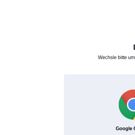
Wechsle bitte um
Google