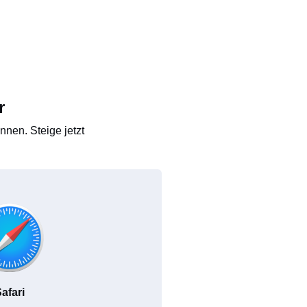
r
nen. Steige jetzt
afari